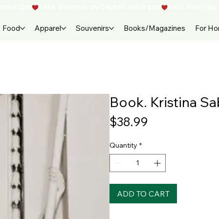
Food
Apparel
Souvenirs
Books/Magazines
For H
Book. Kristina Sab
Price
$38.99
Quantity
*
ADD TO CART