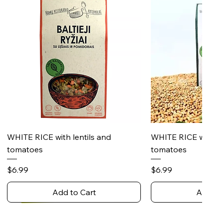
Quick View
Quick 
WHITE RICE with lentils and
WHITE RICE with s
tomatoes
tomatoes
Price
Price
$6.99
$6.99
Add to Cart
Add to