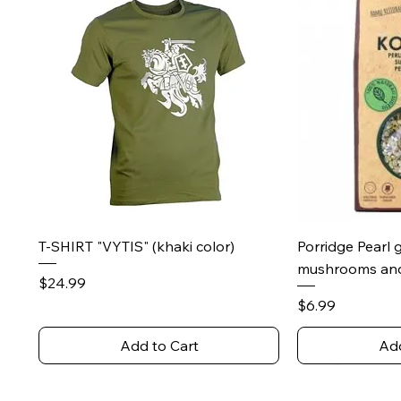
Quick View
Qu
T-SHIRT "VYTIS" (khaki color)
Porridge Pearl 
mushrooms and
Price
$24.99
Price
$6.99
Add to Cart
Add