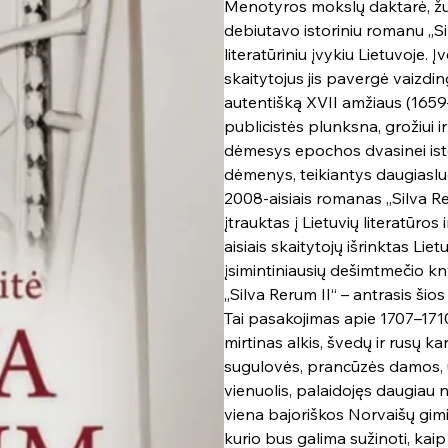
Menotyros mokslų daktarė, žur
debiutavo istoriniu romanu „Si
literatūriniu įvykiu Lietuvoje. Įv
skaitytojus jis pavergė vaizdin
autentišką XVII amžiaus (1659–
publicistės plunksna, grožiui 
dėmesys epochos dvasinei istor
dėmenys, teikiantys daugiasl
2008-aisiais romanas „Silva R
įtrauktas į Lietuvių literatūro
aisiais skaitytojų išrinktas Lie
įsimintiniausių dešimtmečio k
„Silva Rerum II“ – antrasis šio
Tai pasakojimas apie 1707–171
mirtinas alkis, švedų ir rusų ka
sugulovės, prancūzės damos, užs
vienuolis, palaidojęs daugiau n
viena bajoriškos Norvaišų gimin
kurio bus galima sužinoti, kaip