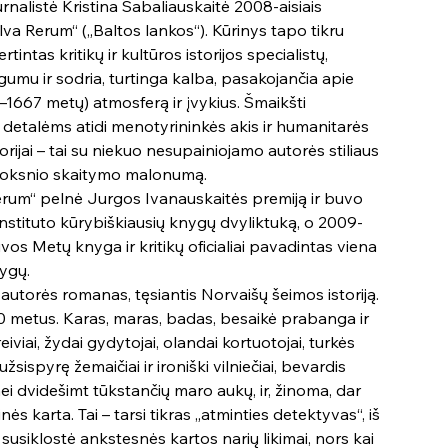
nalistė Kristina Sabaliauskaitė 2008-aisiais
lva Rerum“ („Baltos lankos“). Kūrinys tapo tikru
ertintas kritikų ir kultūros istorijos specialistų,
gumu ir sodria, turtinga kalba, pasakojančia apie
1667 metų) atmosferą ir įvykius. Šmaikšti
ir detalėms atidi menotyrininkės akis ir humanitarės
ijai – tai su niekuo nesupainiojamo autorės stiliaus
uoksnio skaitymo malonumą.
erum“ pelnė Jurgos Ivanauskaitės premiją ir buvo
s instituto kūrybiškiausių knygų dvyliktuką, o 2009-
tuvos Metų knyga ir kritikų oficialiai pavadintas viena
nygų.
s autorės romanas, tęsiantis Norvaišų šeimos istoriją.
0 metus. Karas, maras, badas, besaikė prabanga ir
reiviai, žydai gydytojai, olandai kortuotojai, turkės
ispyrę žemaičiai ir ironiški vilniečiai, bevardis
ei dvidešimt tūkstančių maro aukų, ir, žinoma, dar
ės karta. Tai – tarsi tikras „atminties detektyvas“, iš
 susiklostė ankstesnės kartos narių likimai, nors kai