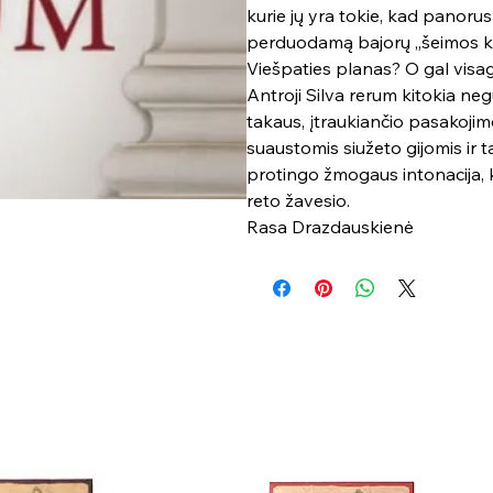
kurie jų yra tokie, kad panorus j
perduodamą bajorų „šeimos kny
Viešpaties planas? O gal visag
Antroji Silva rerum kitokia neg
takaus, įtraukiančio pasakojimo
suaustomis siužeto gijomis ir
protingo žmogaus intonacija, 
reto žavesio.
Rasa Drazdauskienė