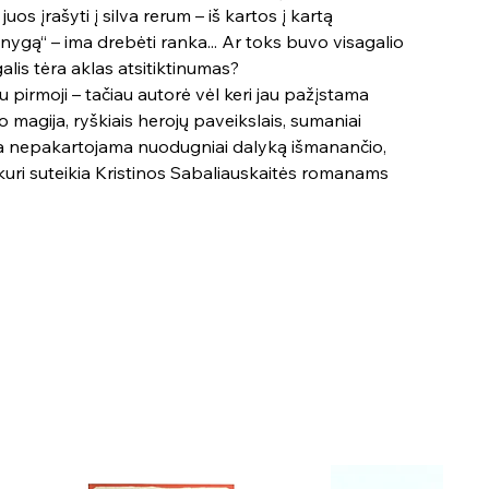
uos įrašyti į silva rerum – iš kartos į kartą
gą“ – ima drebėti ranka... Ar toks buvo visagalio
alis tėra aklas atsitiktinumas?
u pirmoji – tačiau autorė vėl keri jau pažįstama
 magija, ryškiais herojų paveikslais, sumaniai
 ta nepakartojama nuodugniai dalyką išmanančio,
kuri suteikia Kristinos Sabaliauskaitės romanams