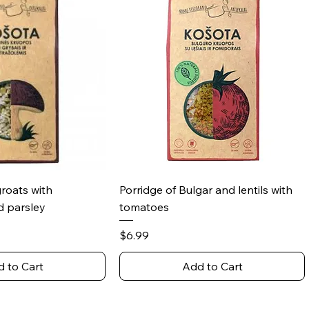
ick View
Quick View
groats with
Porridge of Bulgar and lentils with
 parsley
tomatoes
Price
$6.99
 to Cart
Add to Cart